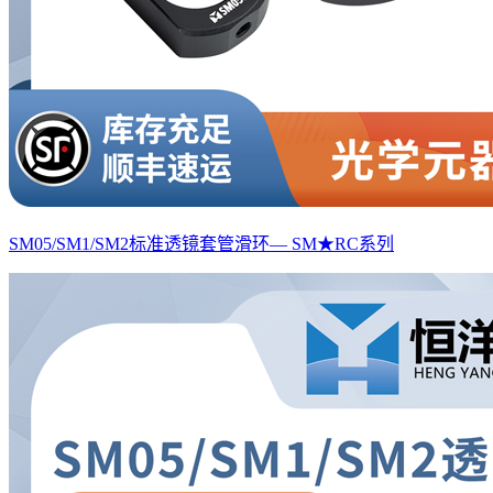
SM05/SM1/SM2标准透镜套管滑环— SM★RC系列