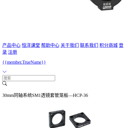
产品中心
恒洋课堂
帮助中心
关于我们
联系我们
积分商城
登
录
注册
{{member.TrueName}}
30mm同轴系统SM1透镜套管笼板—HCP-36